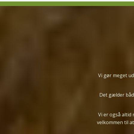
Vi gør meget ud
Det gælder både
Vi er
også
altid
velkommen til at