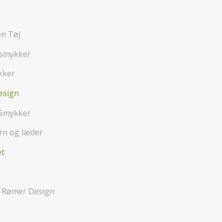
n Tøj
 smykker
kker
esign
 Smykker
rn og læder
et
– Rømer Design