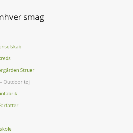
enhver smag
enselskab
kreds
rgården Struer
– Outdoor tøj
infabrik
Forfatter
rskole