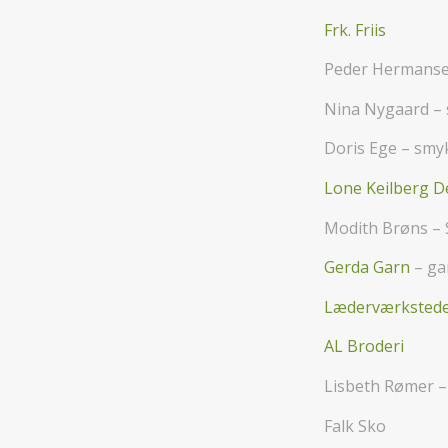
Frk. Friis
Peder Hermanse
Nina Nygaard –
Doris Ege – smy
Lone Keilberg D
Modith Brøns –
Gerda Garn
– ga
Læderværksted
AL Broderi
Lisbeth Rømer 
Falk Sko