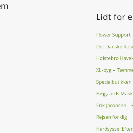
jem
Lidt for 
Flower Support
Det Danske Ros
Holstebro Have
XL-byg – Tømme
Specialbutikken
Højgaards Mask
Erik Jacobsen – 
Rejsen for dig
Hardsyssel Efte