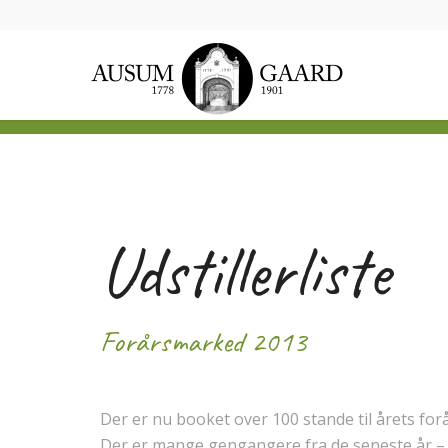
Udstillerliste
Forårsmarked 2013
Der er nu booket over 100 stande til årets fo
Der er mange gengangere fra de seneste år –