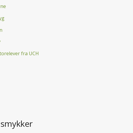
rne
yg
n
y
torelever fra UCH
 smykker