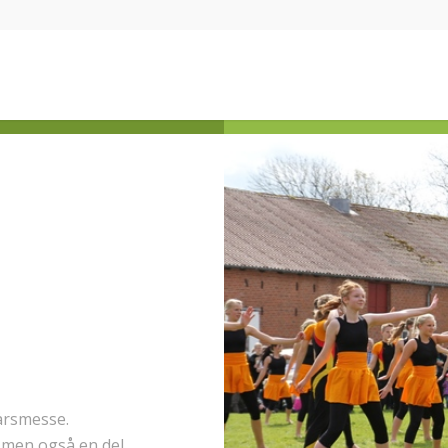
rårsmesse.
 men også en del