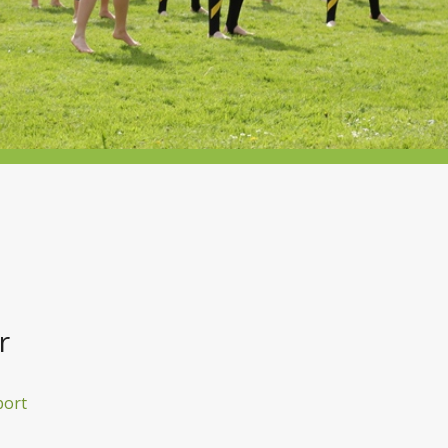
r
port