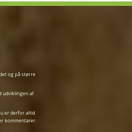
det og på større
d udviklingen af
 er derfor altid
ller kommentarer.