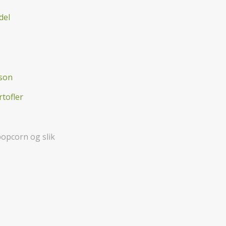
del
ison
tofler
popcorn og slik