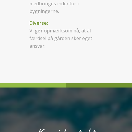
medbringes indenfor i
bygningerne.
Diverse:
Vi gør opmærksom på, at al
færdsel på gården sker eget
ansvar.