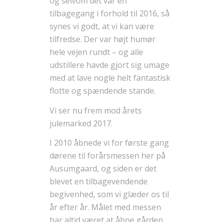
og selvom det var en
tilbagegang i forhold til 2016, så
synes vi godt, at vi kan være
tilfredse. Der var højt humør
hele vejen rundt – og alle
udstillere havde gjort sig umage
med at lave nogle helt fantastisk
flotte og spændende stande.
Vi ser nu frem mod årets
julemarked 2017.
I 2010 åbnede vi for første gang
dørene til forårsmessen her på
Ausumgaard, og siden er det
blevet en tilbagevendende
begivenhed, som vi glæder os til
år efter år. Målet med messen
har altid været at åbne gården