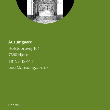
Ausumgaard
Holstebrovej 101
7560 Hjerm
Tlf: 97 46 44 11
post@ausumgaard.dk
Find vej