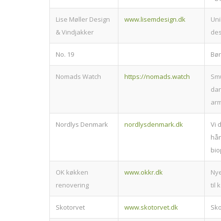
Lise Møller Design
www.lisemdesign.dk
Uni
& Vindjakker
des
No. 19
Bør
Nomads Watch
https://nomads.watch
Smu
da
ar
Nordlys Denmark
nordlysdenmark.dk
Vi 
hå
bio
OK køkken
www.okkr.dk
Nye
renovering
til
Skotorvet
www.skotorvet.dk
Sko