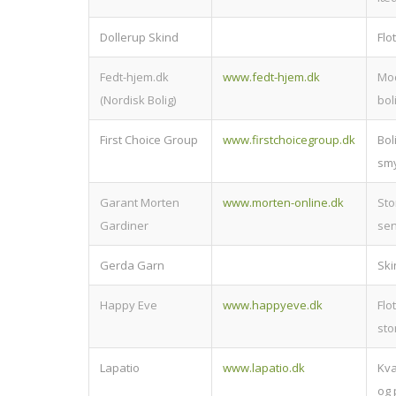
Dollerup Skind
Flo
Fedt-hjem.dk
www.fedt-hjem.dk
Mod
(Nordisk Bolig)
bol
First Choice Group
www.firstchoicegroup.dk
Bol
sm
Garant Morten
www.morten-online.dk
Sto
Gardiner
sen
Gerda Garn
Ski
Happy Eve
www.happyeve.dk
Flot
sto
Lapatio
www.lapatio.dk
Kva
og 