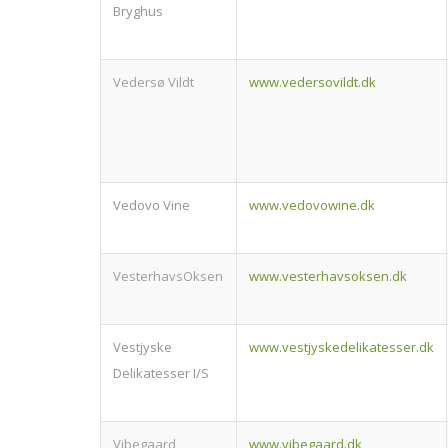
Bryghus
Vedersø Vildt
www.vedersovildt.dk
Vedovo Vine
www.vedovowine.dk
VesterhavsOksen
www.vesterhavsoksen.dk
Vestjyske
www.vestjyskedelikatesser.dk
Delikatesser I/S
Vibegaard
www.vibegaard.dk