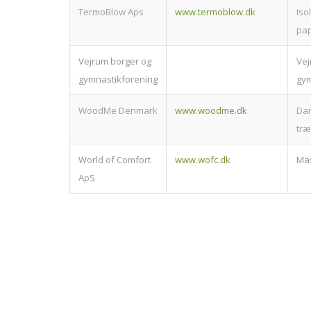
TermoBlow Aps
www.termoblow.dk
Iso
pap
Vejrum borger og
Vej
gymnastikforening
gym
WoodMe Denmark
www.woodme.dk
Da
tr
World of Comfort
www.wofc.dk
Ma
ApS