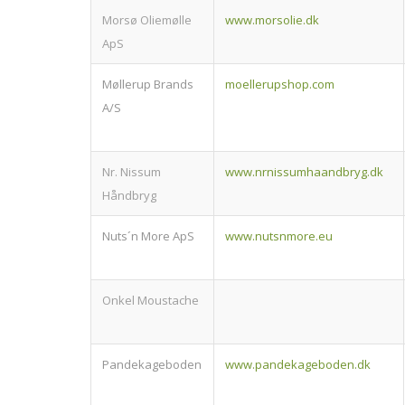
Morsø Oliemølle
www.morsolie.dk
ApS
Møllerup Brands
moellerupshop.com
A/S
Nr. Nissum
www.nrnissumhaandbryg.dk
Håndbryg
Nuts´n More ApS
www.nutsnmore.eu
Onkel Moustache
Pandekageboden
www.pandekageboden.dk