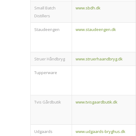
Small Batch
www.sbdh.dk
Distillers
Staudeengen
www.staudeengen.dk
Struer Håndbryg
www.struerhaandbryg.dk
Tupperware
Tvis Gårdbutik
www.tvisgaardbutik.dk
Udgaards
www.udgaards-bryghus.dk