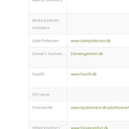
Bedre psykiatri,
Holstebro
Dahl Pedersen
www.dahlpedersen.dk
Daniel´s Gartneri
Danielsgartneri.dk
Facefit
www.facefit.dk
FDF Hjerm
ForeverLife
www.myaloevera.dk/juliaforeverl
FØNIX Komfort /
www.fonixkomfort.dk