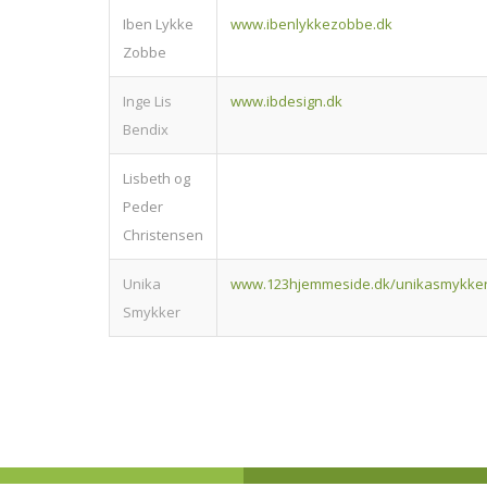
Iben Lykke
www.ibenlykkezobbe.dk
Zobbe
Inge Lis
www.ibdesign.dk
Bendix
Lisbeth og
Peder
Christensen
Unika
www.123hjemmeside.dk/unikasmykke
Smykker