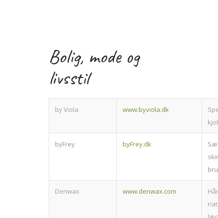
Bolig, mode og
livsstil
by Viola
www.byviola.dk
Spe
kjo
byFrey
byFrey.dk
Sæb
ski
bru
Denwax
www.denwax.com
Hå
nat
læd