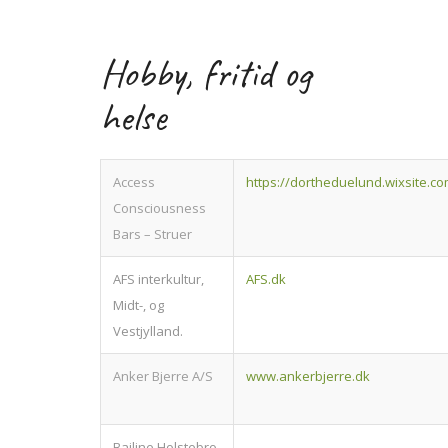
Hobby, fritid og
helse
Access
https://dortheduelund.wixsite.
Consciousness
Bars – Struer
AFS interkultur,
AFS.dk
Midt-, og
Vestjylland.
Anker Bjerre A/S
www.ankerbjerre.dk
Bailine Holstebro