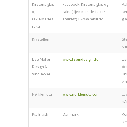
Kirstens glas
Facebook: Kirstens glas og
Ra
og
raku (Hjemmeside følger
ke
raku/Maries
snarest) + www.mhill.dk
gl
raku
Krystallen
Ste
sm
Lise Møller
www.lisemdesign.dk
Lis
Design &
de
Vindjakker
un
vi
Nørklemutti
www.norklemutti.com
Et 
hå
Pia Brask
Danmark
Ko
ki