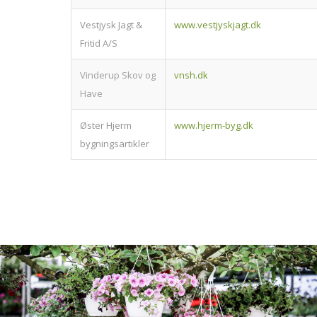
Vestjysk Jagt &
www.vestjyskjagt.dk
Fritid A/S
Vinderup Skov og
vnsh.dk
Have
Øster Hjerm
www.hjerm-byg.dk
bygningsartikler