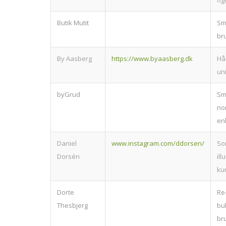
fig
Butik Mutit
Sm
br
By Aasberg
https://www.byaasberg.dk
Hå
un
byGrud
Sm
no
en
Daniel
www.instagram.com/ddorsen/
So
Dorsén
ill
kun
Dorte
Re
Thesbjerg
bu
bru