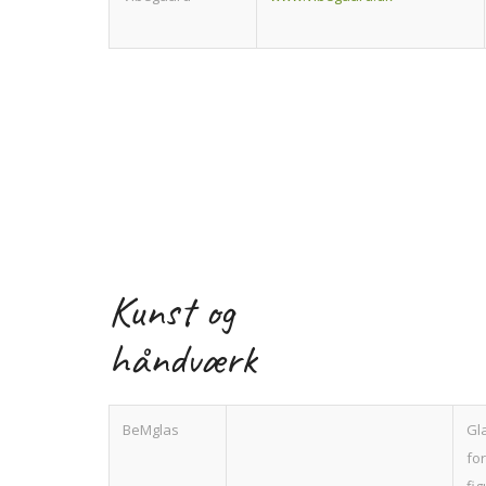
Kunst og
håndværk
BeMglas
Gl
for