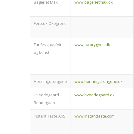
Bageriet Max
www.bagerietmax.dk
Forbæk Økogrønt
Fur Bryghus/Vin
www.furbryghus.dk
og kunst
Honningdrengene
www.honningdrengene.dk
Hveddegaard
www.hveddegaard.dk
Bondegaards is
Instant Taste ApS
www.instanttaste.com