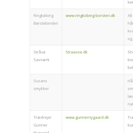
ke
Ringkøbing
www.ringkobing-borsten.dk
Alt 
Børstebinderi
hå
kv
og
Stråsø
Straasoe.dk
She
Savværk
bo
be
Susans
Hå
smykker
sm
læ
na
Trædrejer
www.gunnernygaard.dk
Tr
Gunner
ku
Nygaard