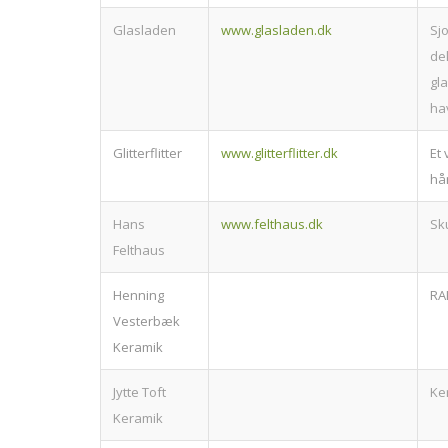
Glasladen
www.glasladen.dk
Sj
dek
gla
ha
Glitterflitter
www.glitterflitter.dk
Et 
hå
Hans
www.felthaus.dk
Sk
Felthaus
Henning
RA
Vesterbæk
Keramik
Jytte Toft
Ke
Keramik