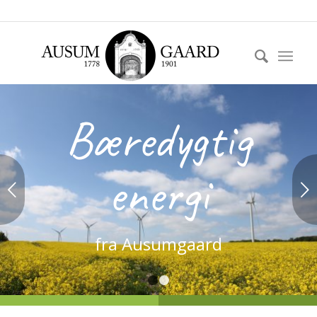
Bæredygtig
energi
Næste
fra Ausumgaard
1
2