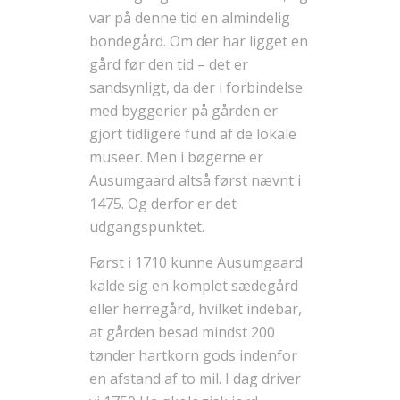
var på denne tid en almindelig
bondegård. Om der har ligget en
gård før den tid – det er
sandsynligt, da der i forbindelse
med byggerier på gården er
gjort tidligere fund af de lokale
museer. Men i bøgerne er
Ausumgaard altså først nævnt i
1475. Og derfor er det
udgangspunktet.
Først i 1710 kunne Ausumgaard
kalde sig en komplet sædegård
eller herregård, hvilket indebar,
at gården besad mindst 200
tønder hartkorn gods indenfor
en afstand af to mil. I dag driver