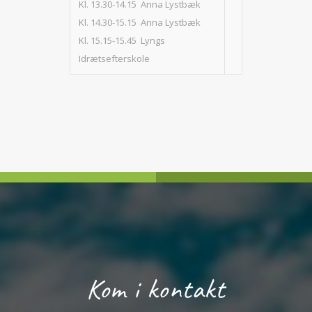
Kl. 13.30-14.15 Anna Lystbæk
Kl. 14.30-15.15 Anna Lystbæk
Kl. 15.15-15.45 Lyngs
Idrætsefterskole
Kom i kontakt