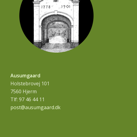
Ausumgaard
Holstebrovej 101
7560 Hjerm
Tlf: 97 46 44 11
post@ausumgaard.dk