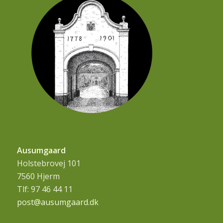
Ausumgaard
Holstebrovej 101
7560 Hjerm
Tlf: 97 46 44 11
post@ausumgaard.dk