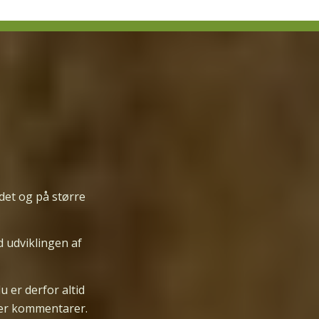
det og på større
d udviklingen af
 er derfor altid
ller kommentarer.