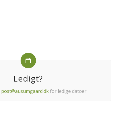
Ledigt?
å
post@ausumgaard.dk
for ledige datoer