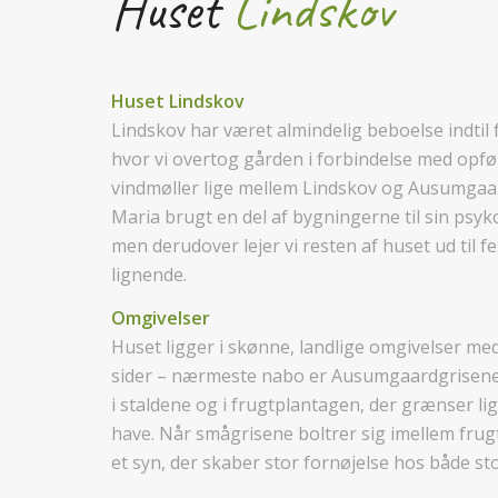
Huset
Lindskov
Huset Lindskov
Lindskov har været almindelig beboelse indtil f
hvor vi overtog gården i forbindelse med opfø
vindmøller lige mellem Lindskov og Ausumgaar
Maria brugt en del af bygningerne til sin psyk
men derudover lejer vi resten af huset ud til f
lignende.
Omgivelser
Huset ligger i skønne, landlige omgivelser med 
sider – nærmeste nabo er Ausumgaardgrisene,
i staldene og i frugtplantagen, der grænser lig
have. Når smågrisene boltrer sig imellem frug
et syn, der skaber stor fornøjelse hos både st