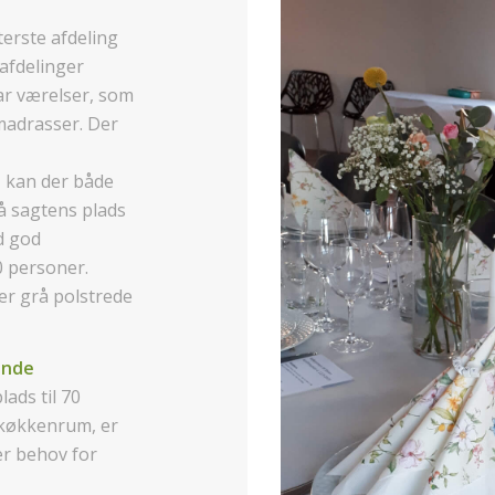
terste afdeling
 afdelinger
ar værelser, som
madrasser. Der
, kan der både
å sagtens plads
d god
0 personer.
 er grå polstrede
ende
ads til 70
 køkkenrum, er
er behov for