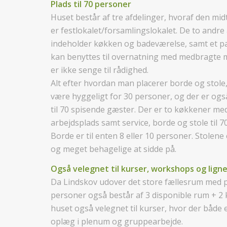
Plads til 70 personer
Huset består af tre afdelinger, hvoraf den mid
er festlokalet/forsamlingslokalet. De to andre
indeholder køkken og badeværelse, samt et p
kan benyttes til overnatning med medbragte 
er ikke senge til rådighed.
Alt efter hvordan man placerer borde og stole
være hyggeligt for 30 personer, og der er ogs
til 70 spisende gæster. Der er to køkkener me
arbejdsplads samt service, borde og stole til 7
Borde er til enten 8 eller 10 personer. Stolene
og meget behagelige at sidde på.
Også velegnet til kurser, workshops og lign
Da Lindskov udover det store fællesrum med pl
personer også består af 3 disponible rum + 2
huset også velegnet til kurser, hvor der både 
oplæg i plenum og gruppearbejde.