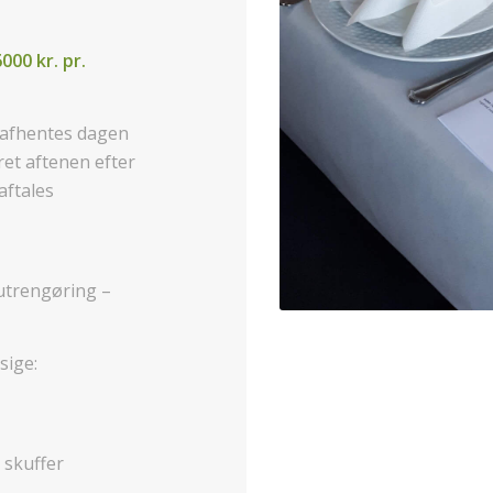
6000 kr. pr.
l afhentes dagen
ret aftenen efter
aftales
lutrengøring –
sige:
 skuffer