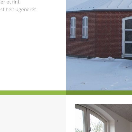
r et fint
st helt ugeneret