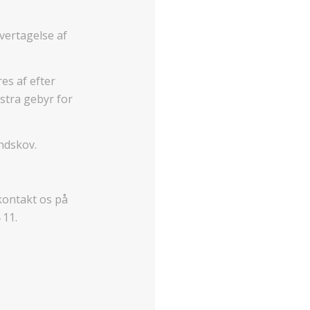
overtagelse af
res af efter
stra gebyr for
ndskov.
kontakt os på
 11.