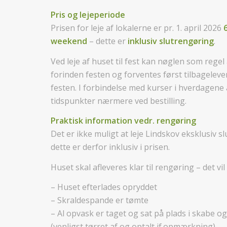
Pris og lejeperiode
Prisen for leje af lokalerne er pr. 1. april 2026
weekend
– dette er
inklusiv slutrengøring
.
Ved leje af huset til fest kan nøglen som rege
forinden festen og forventes først tilbageleve
festen. I forbindelse med kurser i hverdagene 
tidspunkter nærmere ved bestilling.
Praktisk information vedr. rengøring
Det er ikke muligt at leje Lindskov eksklusiv s
dette er derfor inklusiv i prisen.
Huset skal afleveres klar til rengøring – det vil 
– Huset efterlades opryddet
– Skraldespande er tømte
– Al opvask er taget og sat på plads i skabe og
(venligst tørret af og optalt jf.opmærkning)