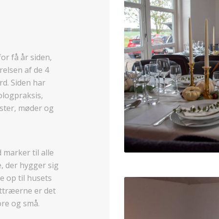
or få år siden,
relsen af de 4
d. Siden har
ologpraksis,
ester, møder og
marker til alle
 der hygger sig
e op til husets
ttræerne er det
ore og små.