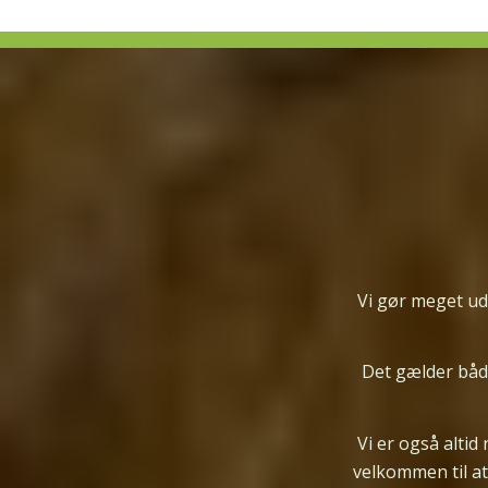
Vi gør meget ud
Det gælder både
Vi er
også
altid
velkommen til at