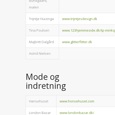
Bundgaard,
maleri
Trijntje Huizinga
www.trijntjesdesign.dk
Tina Poulsen
www.123hjemmeside.dk/tp-minksj
Majbritt Dalgård
www.glitterflitter.dk
Astrid Nielsen
Mode og
indretning
Hønsehuset
www.honsehuset.com
London Bazar
www.londonbazar.dk/