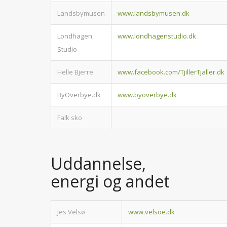
Landsbymusen
www.landsbymusen.dk
Londhagen
www.londhagenstudio.dk
Studio
Helle Bjerre
www.facebook.com/TjillerTjaller.dk
ByOverbye.dk
www.byoverbye.dk
Falk sko
Uddannelse,
energi og andet
Jes Velsø
www.velsoe.dk