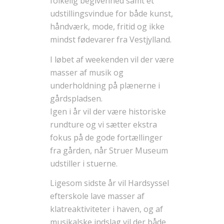
folkelig begivenhed samt et
udstillingsvindue for både kunst,
håndværk, mode, fritid og ikke
mindst fødevarer fra Vestjylland.
I løbet af weekenden vil der være
masser af musik og
underholdning på plænerne i
gårdspladsen.
Igen i år vil der være historiske
rundture og vi sætter ekstra
fokus på de gode fortællinger
fra gården, når Struer Museum
udstiller i stuerne.
Ligesom sidste år vil Hardsyssel
efterskole lave masser af
klatreaktiviteter i haven, og af
musikalske indslag vil der både