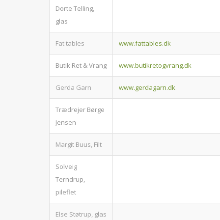
Dorte Telling,
glas
Fat tables
www.fattables.dk
Butik Ret & Vrang
www.butikretogvrang.dk
Gerda Garn
www.gerdagarn.dk
Trædrejer Børge
Jensen
Margit Buus, Filt
Solveig
Terndrup,
pileflet
Else Støtrup, glas