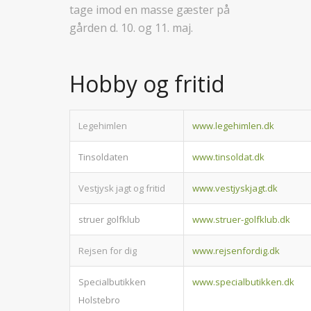
tage imod en masse gæster på
gården d. 10. og 11. maj.
Hobby og fritid
Legehimlen
www.legehimlen.dk
Tinsoldaten
www.tinsoldat.dk
Vestjysk jagt og fritid
www.vestjyskjagt.dk
struer golfklub
www.struer-golfklub.dk
Rejsen for dig
www.rejsenfordig.dk
Specialbutikken
www.specialbutikken.dk
Holstebro