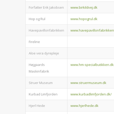
Forfatter Erik Jakobsen
www.birkildvej.dk
Hop og Rul
www.hopogrul.dk
Havepavillonfabrikken
www.havepavillonfabrikken
Fireline
Aloe vera dyrepleje
Højgaards
www.hm-specialbutikken.dk
Maskinfabrik
Struer Museum
www.struermuseum.dk
Kurbad Limfjorden
www.kurbadlimfjorden.dk/
Hjerl Hede
www.hjerlhede.dk