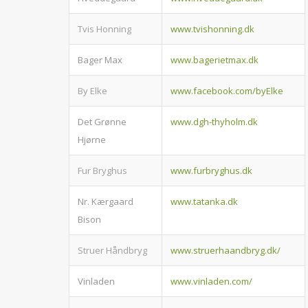
Tvis Honning
www.tvishonning.dk
Bager Max
www.bagerietmax.dk
By Elke
www.facebook.com/byElke
Det Grønne
www.dgh-thyholm.dk
Hjørne
Fur Bryghus
www.furbryghus.dk
Nr. Kærgaard
www.tatanka.dk
Bison
Struer Håndbryg
www.struerhaandbryg.dk/
Vinladen
www.vinladen.com/