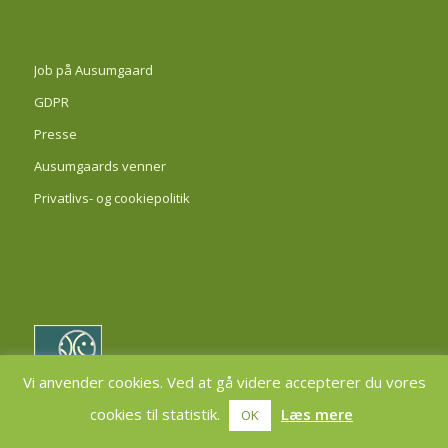
Job på Ausumgaard
GDPR
Presse
Ausumgaards venner
Privatlivs- og cookiepolitik
Vi anvender cookies. Ved at gå videre accepterer du vores
© Copyright - Ausumgaard
cookies til statistik.
Læs mere
OK