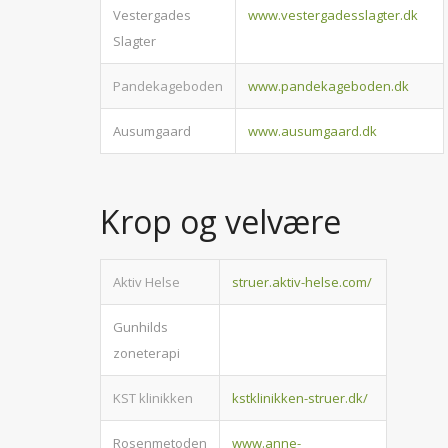
Vestergades
www.vestergadesslagter.dk
Slagter
Pandekageboden
www.pandekageboden.dk
Ausumgaard
www.ausumgaard.dk
Krop og velvære
Aktiv Helse
struer.aktiv-helse.com/
Gunhilds
zoneterapi
KST klinikken
kstklinikken-struer.dk/
Rosenmetoden
www.anne-