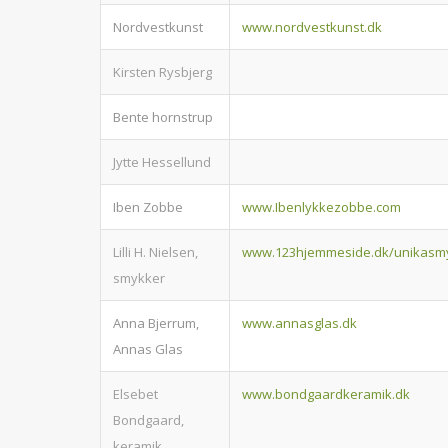
Nordvestkunst
www.nordvestkunst.dk
Kirsten Rysbjerg
Bente hornstrup
Jytte Hessellund
Iben Zobbe
www.Ibenlykkezobbe.com
Lilli H. Nielsen,
www.123hjemmeside.dk/unikasm
smykker
Anna Bjerrum,
www.annasglas.dk
Annas Glas
Elsebet
www.bondgaardkeramik.dk
Bondgaard,
keramik