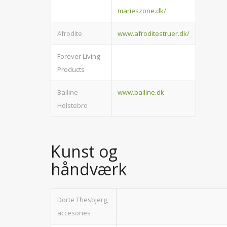
marieszone.dk/
Afrodite
www.afroditestruer.dk/
Forever Living
Products
Bailine
www.bailine.dk
Holstebro
Kunst og
håndværk
Dorte Thesbjerg,
accesories