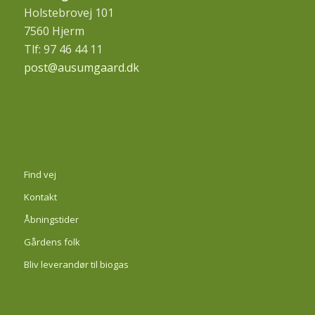
Holstebrovej 101
7560 Hjerm
Tlf: 97 46 44 11
post@ausumgaard.dk
Find vej
Kontakt
Åbningstider
Gårdens folk
Bliv leverandør til biogas