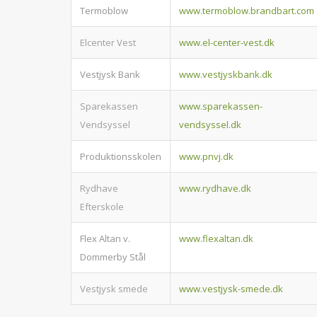
Termoblow
www.termoblow.brandbart.com
Elcenter Vest
www.el-center-vest.dk
Vestjysk Bank
www.vestjyskbank.dk
Sparekassen
www.sparekassen-
Vendsyssel
vendsyssel.dk
Produktionsskolen
www.pnvj.dk
Rydhave
www.rydhave.dk
Efterskole
Flex Altan v.
www.flexaltan.dk
Dommerby Stål
Vestjysk smede
www.vestjysk-smede.dk