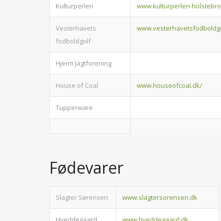
Kulturperlen
www.kulturperlen-holstebro
Vesterhavets
www.vesterhavetsfodboldgo
fodboldgolf
Hjerm Jagtforening
House of Coal
www.houseofcoal.dk/
Tupperware
Fødevarer
Slagter Sørensen
www.slagtersorensen.dk
Hveddegaard
www.hveddegaard.dk