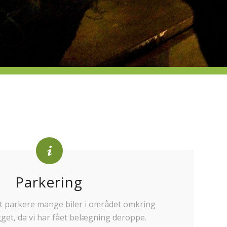
Parkering
at parkere mange biler i området omkring
et, da vi har fået belægning deroppe.