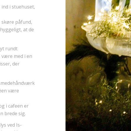
 ind i stuehuset,
e skøre påfund,
hyggeligt, at de
yt rundt
 være med i en
isser, der
e smedehåndværk
féen være
g i cafeen er
n brede sig.
ys ved Is-