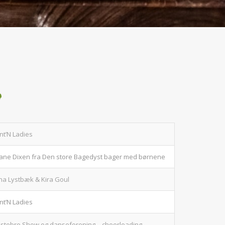
g
nt’N Ladies
liane Dixen fra Den store Bagedyst bager med børnene
na Lystbæk & Kira Goul
nt’N Ladies
lstebro Show og danseforening – cheerleading