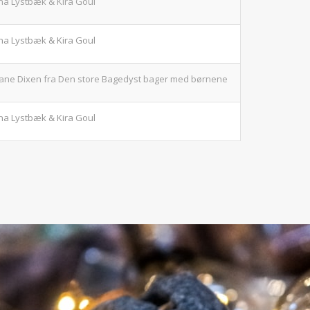
na Lystbæk & Kira Goul
na Lystbæk & Kira Goul
liane Dixen fra Den store Bagedyst bager med børnene
na Lystbæk & Kira Goul