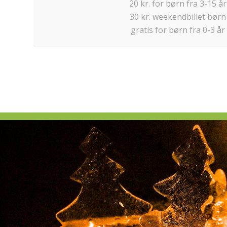
20 kr. for børn fra 3-15 år
30 kr. weekendbillet børn
gratis for børn fra 0-3 år