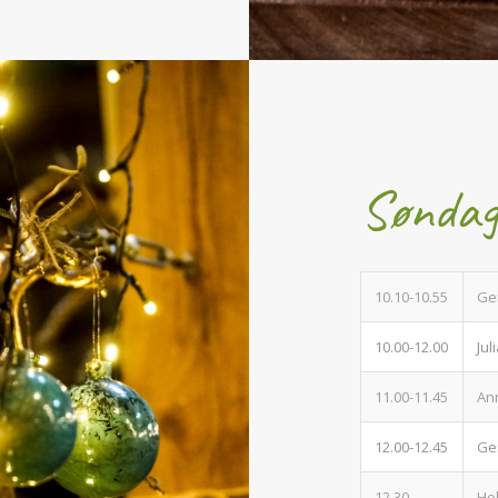
Sønda
10.10-10.55
Ge
10.00-12.00
Ju
11.00-11.45
An
12.00-12.45
Ge
12.30
Ho