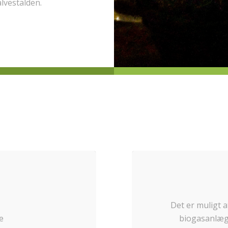
lvestalden.
Det er muligt 
e
biogasanlægg