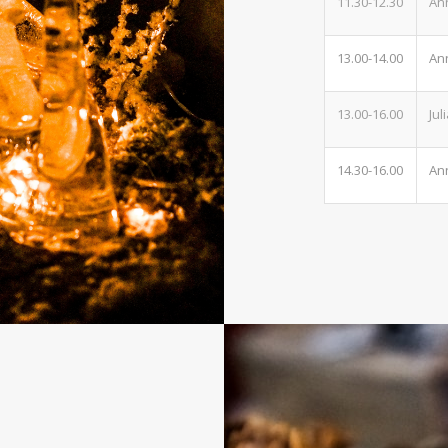
11.30-12.30
An
13.00-14.00
An
13.00-16.00
Ju
14.30-16.00
An