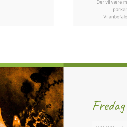
Der vil være m
parker
Vi anbefale
Fredag