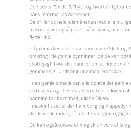
De hedder “Skidt” & “Pyt”, og hvert år flytter de
når vi nærmer os december.
De driller os hele julemåneden med alle mulig
men de giver også gaver, så vi synes, at det er 
flytter ind.
Til julemarkedet kan børnene møde Skidt og P
omkring i de gamle bygninger, og de kan også
skattejagt, hvor det handler om at finde små n
gemmer sig rundt omkring med ledetråde.
I den gamle smedje kan alle opleve det gaml
ved essen, og i hestestalden vil der udover ca
bagning for børn med Juliane Dixen.
I maskinhuset er der halmborg og klappedyr, o
der levende musik, så julestemningen rigtig ka
Du kan også opleve et magisk univers af is og l