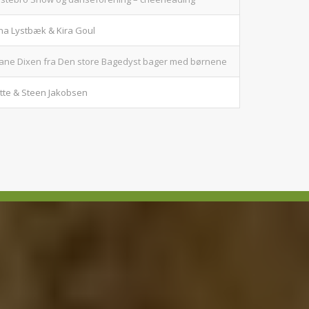
na Lystbæk & Kira Goul
liane Dixen fra Den store Bagedyst bager med børnene
tte & Steen Jakobsen