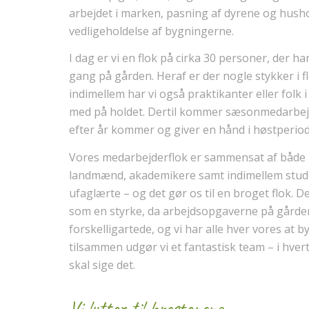
arbejdet i marken, pasning af dyrene og hush
vedligeholdelse af bygningerne.
I dag er vi en flok på cirka 30 personer, der ha
gang på gården. Heraf er der nogle stykker i f
indimellem har vi også praktikanter eller folk 
med på holdet. Dertil kommer sæsonmedarbejd
efter år kommer og giver en hånd i høstperio
Vores medarbejderflok er sammensat af både
landmænd, akademikere samt indimellem stu
ufaglærte – og det gør os til en broget flok. D
som en styrke, da arbejdsopgaverne på gårde
forskelligartede, og vi har alle hver vores at 
tilsammen udgør vi et fantastisk team – i hvert f
skal sige det.
Vi lytter til brostenene