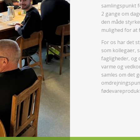
samlingspunkt fo
2 gange om dage
den måde styrke
mulighed for at 
For os har det s
som kollegaer, 
fagligheder, og 
varme og vedkom
samles om det go
omdrejningspunk
fødevareprodukt