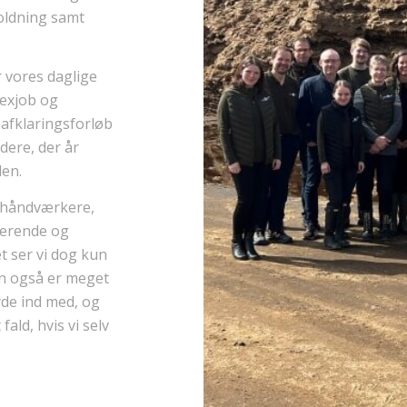
oldning samt
r vores daglige
lexjob og
i afklaringsforløb
ere, der år
den.
 håndværkere,
derende og
et ser vi dog kun
n også er meget
byde ind med, og
ald, hvis vi selv