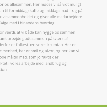
r os allesammen. Her mødes vi så vidt muligt
n til formiddagskaffe og middagsmad – og på
r vi sammenholdet og giver alle medarbejdere
følge med i hinandens hverdag.
tor værdi, at vi både kan hygge os sammen
samt arbejde godt sammen på tværs af
derfor er folkestuen vores krumtap. Her er
menhed, her er smil og alvor, og her kan vi
de måltid mad, som jo faktisk er
tet i vores arbejde med landbrug og
ion.