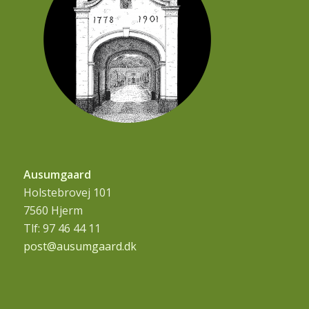
Ausumgaard
Holstebrovej 101
7560 Hjerm
Tlf: 97 46 44 11
post@ausumgaard.dk